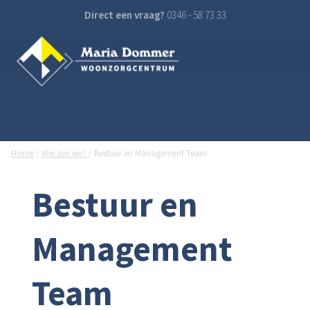
Direct een vraag?
0346 - 58 73 33
Home
/
Wie zijn wij?
/
Bestuur en Management Team
Bestuur en
Management
Team