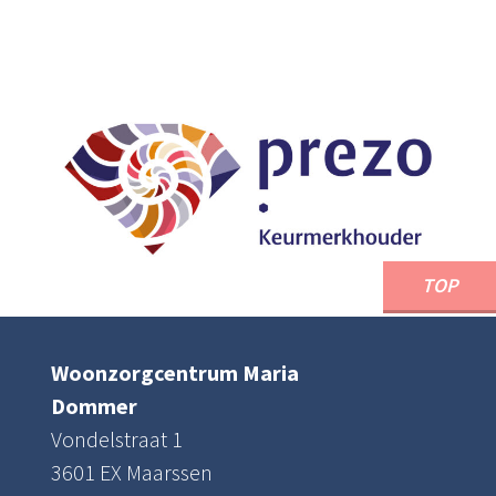
TOP
Woonzorgcentrum Maria
Dommer
Vondelstraat 1
3601 EX Maarssen