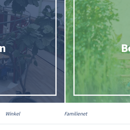
in
B
Winkel
Familienet