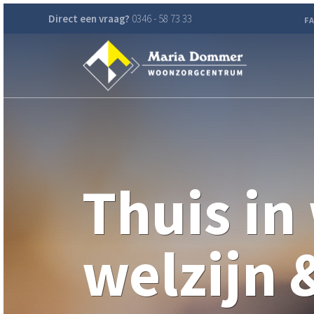
Direct een vraag?
0346 - 58 73 33
F
Thuis in
welzijn 