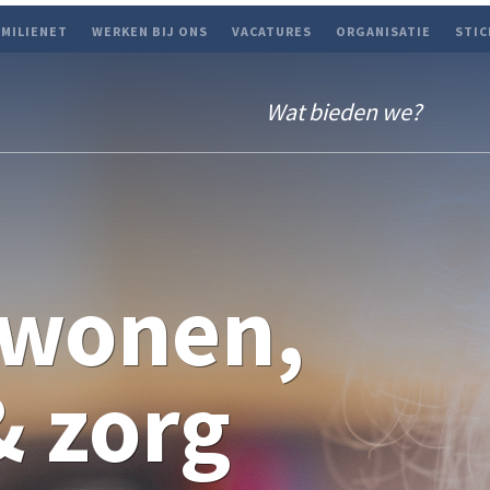
AMILIENET
WERKEN BIJ ONS
VACATURES
ORGANISATIE
STIC
Wat bieden we?
 wonen,
& zorg