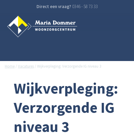
Direct een vraag?
0346 - 58 73 33
Home
/
Vacatures
/
Wijkverpleging: Verzorgende IG niveau 3
Wijkverpleging:
Verzorgende IG
niveau 3