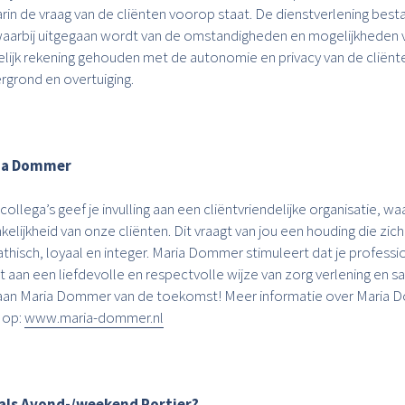
in de vraag van de cliënten voorop staat. De dienstverlening best
 waarbij uitgegaan wordt van de omstandigheden en mogelijkheden v
elijk rekening gehouden met de autonomie en privacy van de cliënt
rgrond en overtuiging.
ria Dommer
lega’s geef je invulling aan een cliëntvriendelijke organisatie, waar
kelijkheid van onze cliënten. Dit vraagt van jou een houding die zic
thisch, loyaal en integer. Maria Dommer stimuleert dat je professi
t aan een liefdevolle en respectvolle wijze van zorg verlening en
aan Maria Dommer van de toekomst! Meer informatie over Maria 
e op:
www.maria-dommer.nl
 als Avond-/weekend Portier?