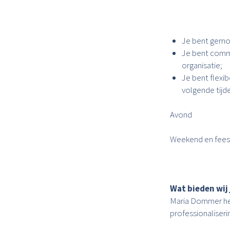
Je bent gemot
Je bent commu
organisatie;
Je bent flexi
volgende tijd
Avond : 16.
Weekend en feestd
Wat bieden wij
Maria Dommer heef
professionaliseri