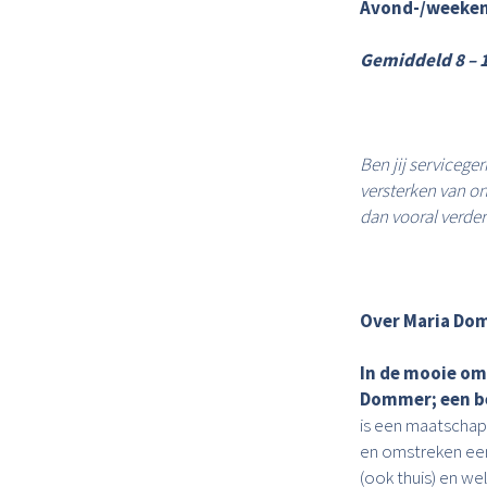
Avond-/weeken
Gemiddeld 8 – 1
Ben jij serviceger
versterken van on
dan vooral verder
Over Maria Do
I
n de mooie om
Dommer; een be
is een maatschap
en omstreken een
(ook thuis) en we