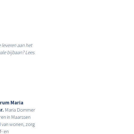
e leveren aan het
ale bijbaan? Lees
trum Maria
r.
Maria Dommer
ren in Maarssen
d van wonen, zorg
f- en