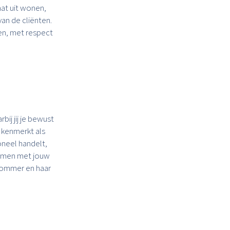
aat uit wonen,
an de cliënten.
en, met respect
bij jij je bewust
h kenmerkt als
oneel handelt,
 samen met jouw
Dommer en haar