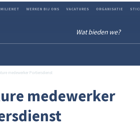
AMILIENET
WERKEN BIJ ONS
VACATURES
ORGANISATIE
STIC
Wat bieden we?
ture medewerker Portiersdienst
ture medewerker
ersdienst