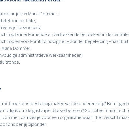
isitekaartje van Maria Dommer;
 telefooncentrale;
n verwijst bezoekers;
icht op binnenkomende en vertrekkende bezoekers in de centrale 
icht op en voorkomt zo nodig het – zonder begeleiding – naar buit
n Maria Dommer;
envoudige administratieve werkzaamheden;
sluitronde.
?
 aan het toekomstbestendig maken van de ouderenzorg? Ben jij gedr
de nodig is om de gastvrijheid te verbeteren? Solliciteer dan direct
a Dommer, dan kies je voor een organisatie waar jij het verschil maa
oor ons ben jij bijzonder!