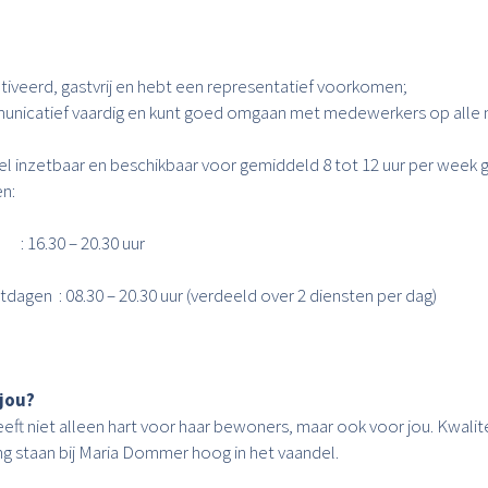
iveerd, gastvrij en hebt een representatief voorkomen;
nicatief vaardig en kunt goed omgaan met medewerkers op alle n
bel inzetbaar en beschikbaar voor gemiddeld 8 tot 12 uur per week
en:
30 – 20.30 uur
agen : 08.30 – 20.30 uur (verdeeld over 2 diensten per dag)
 jou?
t niet alleen hart voor haar bewoners, maar ook voor jou. Kwalite
ng staan bij Maria Dommer hoog in het vaandel.