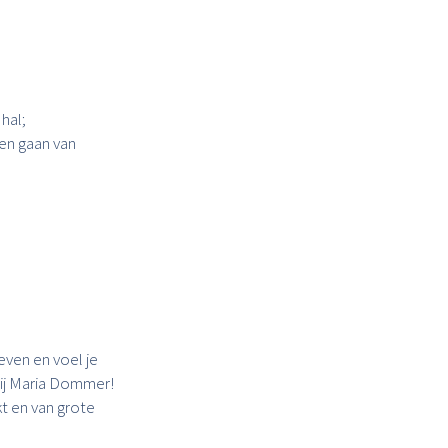
hal;
en gaan van
even en voel je
 bij Maria Dommer!
kt en van grote