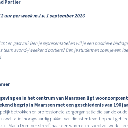
d Portier
2 uur per week m.i.v. 1 september 2026
icht en gastvrij? Ben je representatief en wil je een positieve bijdrag
s team avond-/weekend portiers? Ben je student en zoek je een ide
!
mmer
geving en in het centrum van Maarssen ligt woonzorgcen
kend begrip in Maarssen met een geschiedenis van 190 jaa
pelijk betrokken en professionele zorgorganisatie die aan de oude
 kwalitatief hoogwaardig pakket van diensten levert op het gebie
lzijn. Maria Dommer streeft naar een warm en respectvol werk-, lee