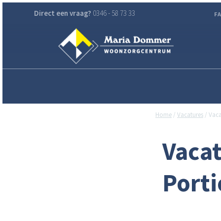
Direct een vraag?
0346 - 58 73 33
F
Home
/
Vacatures
/
Vaca
Vaca
Porti