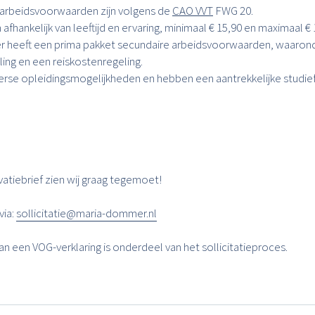
n arbeidsvoorwaarden zijn volgens de
CAO VVT
FWG 20.
afhankelijk van leeftijd en ervaring, minimaal € 15,90 en maximaal € 
 heeft een prima pakket secundaire arbeidsvoorwaarden, waaron
ing en een reiskostenregeling.
verse opleidingsmogelijkheden en hebben een aantrekkelijke studiefa
atiebrief zien wij graag tegemoet!
via:
sollicitatie@maria-dommer.nl
n een VOG-verklaring is onderdeel van het sollicitatieproces.