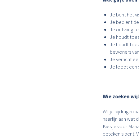
Je bent het v
Je bedient de
Je ontvangt e
Je houdt toez
Je houdt toez
bewoners va
Je verricht e
Je loopt een 
Wie zoeken wij
Wil je bijdragen
haarfijn aan wat 
Kies je voor Mari
betekenis bent. V