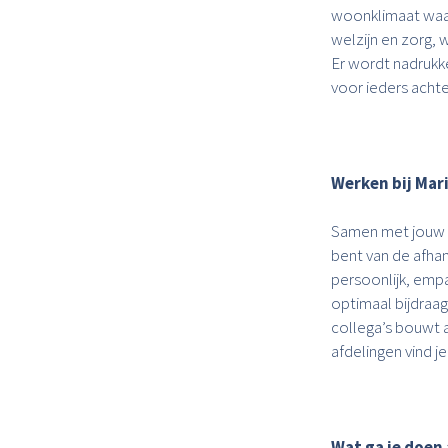
woonklimaat waar
welzijn en zorg,
Er wordt nadrukk
voor ieders achte
Werken bij Ma
Samen met jouw col
bent van de afhan
persoonlijk, empa
optimaal bijdraag
collega’s bouwt 
afdelingen vind j
Wat ga je doen