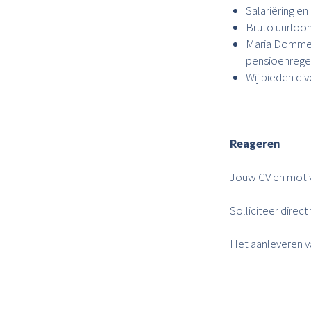
Salariëring e
Bruto uurloon 
Maria Dommer
pensioenregel
Wij bieden di
Reageren
Jouw CV en motiv
Solliciteer direct 
Het aanleveren va